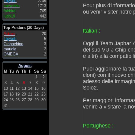
Toysoft
2739
Pour plus d'informati
satsedhu
1713
fairbird
765
ou venir visiter notre
ludo19
442
Top Posters (30 Days)
Italian :
Admin
20
Toysoft
5
Oggi il Team Japhar Ã
Crapachino
3
maugia
2
del suo VU J Chip che
OMEGA
2
e altri) alla compatibi
August
Puoi aggiornare la tua
M
Tu
W
Th
F
Sa
Su
cloni) con il nuovo ch
1
2
adesso delle immagini
3
4
5
6
7
8
9
Solo2.
10
11
12
13
14
15
16
17
18
19
20
21
22
23
Per maggiori informaz
24
25
26
27
28
29
30
31
venire a visitare la n
Portughese :