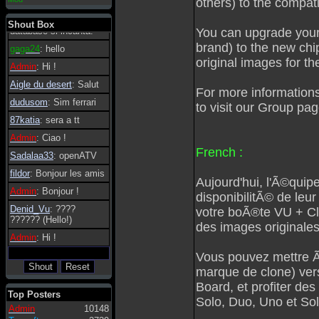
others) to the compatib
essere possibile, di
tanto in tanto il
Shout Box
database si incanta.
You can upgrade your
brand) to the new chi
gaga24
: hello
original images for 
Admin
: Hi !
Aigle du desert
: Salut
For more information
dudusom
: Sim ferrari
to visit our Group pag
87katia
: sera a tt
Admin
: Ciao !
French :
Sadalaa33
: openATV
fildor
: Bonjour les amis
Aujourd'hui, l'Ã©quipe
Admin
: Bonjour !
disponibilitÃ© de leu
Denid_Vu
: ????
votre boÃ®te VU + Clo
?????? (Hello!)
des images originales
Admin
: Hi !
Vous pouvez mettre Ã 
marque de clone) vers
Board, et profiter de
Top Posters
Solo, Duo, Uno et So
Admin
10148