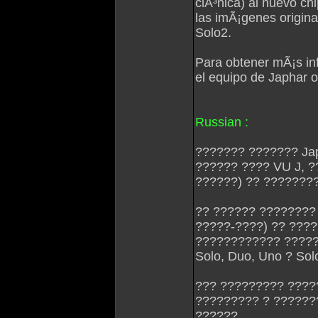
clÃ³nica) al nuevo chi
las imÃ¡genes origin
Solo2.
Para obtener mÃ¡s in
el equipo de Japhar o
Russian :
??????? ??????? Ja
?????? ???? VU J, ?
??????) ?? ???????
?? ?????? ???????? 
?????-????) ?? ???
???????????? ????
Solo, Duo, Uno ? Sol
??? ????????? ????
????????? ? ??????
??????.