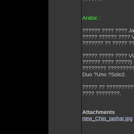
Arabic :
?????? ???? ???? Ja
????? ?????? ???? V
??????? ?? ????? ?
????? ????? ???? VU
?????? ???? ?????)
???????? ?????????
Duo ?Uno ?Solo2.
????? ?? ?????????
???? ????????.
Attachments
new_Chip_japhar.jpg