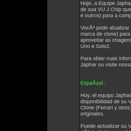
Hoje, a Equipe Japhar
de sua VU J Chip que 
e outros) para a comp
VocÃª pode atualizar 
marca de clone) para
aproveitar as imagens
Uno e Solo2.
Para obter mais info
Japhar ou visite nos
EspaÃ±ol :
Hoy, el equipo Japhar
disponibilidad de su 
Clone (Ferrari y otro
originales.
Puede actualizar su V