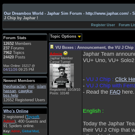
Admin
: Hi !!!
Our Dreambox World - Japhar Sim Forum - http://www.japhar.com/ - 
smous
: Hello
J Chip by Japhar !
franco59
: sera a tutti
Register User
Forum Li
sasa'@1959
: un saluto
a tutti compreso lo
Topic Options
Forum Stats
staff
12652
Members
Toysoft
: Ciao !
VU Boxes : Announcement, the VU J Chip 
237
Forums
Benvenuto
7962
Topics
Japhar Team announc
Admin
24420
Posts
Japhar Member
hecruze
: Hi
VU+ Uno, VU+ Solo2
Carpal Tunnel
Max Online: 15217 @
Admin
: Hello !
04/11/26
09:25 PM
dwefff
: hi mate
-
VU J Chip :
Click H
Newest Members
Toysoft
: Hi !
-
VU J Chip with Ferr
theoharaclan
,
miri
,
islam
pulakivasilaki
: ?????
Registered: 10/19/10
hassan
,
cawgkw
,
- Read the
FAQ
here.
Posts: 10148
?????
bss.help
12652 Registered Users
pietro
: ciao a tutti
pietro
: è un po' che
English :
Who's Online
manco dal forum,non
2 registered (
Toysoft
,
mi è possibile vedere i
Admin
), 400 Guests and
contenuti, mi sono
Today the Japhar Team
91 Spiders online.
perso qualcosa?
their VU J Chip that 
Key:
Admin
,
Global Mod
,
Admin
: Dovrebbe
Mod