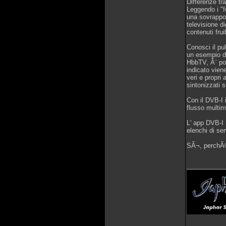
Differenze t
Leggendo i "f
una sovrappos
televisione di
contenuti fru
Conosci il pu
un esempio di
HbbTV, Ã¨ pos
indicato vien
veri e propri
sintonizzati 
Con il DVB-I 
flusso multim
L' app DVB-I 
elenchi di se
SÃ¬, perchÃ© 
___________