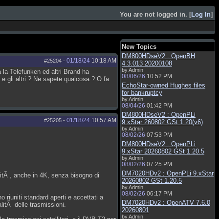
You are not logged in. [
Log In
]
New Topics
DM800HDseV2 : OpenBH
01/18/24
10:18 AM
#25204
-
4.3.013 20200108
by Admin
a la Telefunken ed altri Brand ha
08/06/26
10:52 PM
e gli altri ? Ne sapete qualcosa ? O fa
EchoStar-owned Hughes files
for bankruptcy
by Admin
08/04/26
01:42 PM
DM800HDseV2 : OpenPLi
01/18/24
10:57 AM
#25205
-
9.xStar 260802 GSt 1.20(v6)
by Admin
08/02/26
07:53 PM
DM800HDseV2 : OpenPLi
9.xStar 20260802 GSt 1.20.5
by Admin
08/02/26
07:25 PM
DM7020HDv2 : OpenPLi 9.xStar
litÃ , anche in 4K, senza bisogno di
20260802 GSt 1.20.5
by Admin
08/02/26
06:17 PM
 riuniti standard aperti e accettati a
DM7020HDv2 : OpenATV 7.6.0
alitÃ delle trasmissioni.
20260801
by Admin