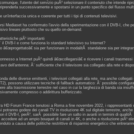
 comunque, l'utente del servizio puÃ² selezionare il contenuto che intende r
 riprenderla successivamente e spostarsi in un punto specifico del flusso mult
 un'interfaccia unica e coerente per tutti i tipi di contenuti televisivi.
orsi Mediaset ha confermato l'avvio della sperimentazione con il DVB-I, che 
isivo lineare piuttosto che su quello on-demand.
tteristiche piÃ¹ importanti
 il DVB-I e come funziona lo standard televisivo su Internet?
o â€œprogettatoâ€ sia per funzionare in modalitÃ standalone sia per integrars
 connesso a Internet puÃ² quindi â€œcollegarsiâ€ e ricevere i canali trasmess
cavo dell'antenna: Ã¨ sufficiente che il televisore sia collegato alla rete e di
onda delle diverse emittenti, i televisori collegati alla rete, ma anche collega
), possono utilizzare tecniche di fallback automatico: Ã¨ possibile configurar
rere alla trasmissione terrestre nel caso in cui la larghezza di banda sia insuffi
ivamente compresso o addirittura bufferizzato.
tra HD Forum France tenutosi a Roma a fine novembre 2022, i rappresentanti 
 si potranno godere dei canali TV in risoluzione 4K sul digitale terrestre, an
n il DVB-I, perÃ², sarÃ possibile fare un salto in avanti in termini di qualitÃ v
i accedere ad un ampio bouquet di canali in 4K, o anche a risoluzione piÃ¹ ele
nduto a causa delle politiche restrittive di risparmio energetico che entrerann