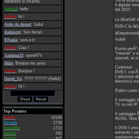
Tra le estens
database si incanta.
il digitale te
gaga24
: hello
dal 2023.
Admin
: Hi !
La â€œSâ€ do
Aigle du desert
: Salut
DVB-C la â€œC
dudusom
: Sim ferrari
â€œpalmareâ€
mobili.
87katia
: sera a tt
Admin
: Ciao !
Esiste perÃ² 
"Internet" e s
Sadalaa33
: openATV
speciali, ai s
fildor
: Bonjour les amis
Contenuti
Admin
: Bonjour !
DVB-I: cos'Ã¨
L'adozione de
Denid_Vu
: ???? ?????? (Hello!)
televisivi) s
Admin
: Hi !
D'altro canto
Il vantaggio 
TV su reti IP.
Top Posters
Il vantaggio 
Admin
10149
4G/5G, fibra 
Toysoft
2739
Il DVB-I unisc
satsedhu
1713
entrambi i ser
fairbird
765
spettatore no
ludo19
442