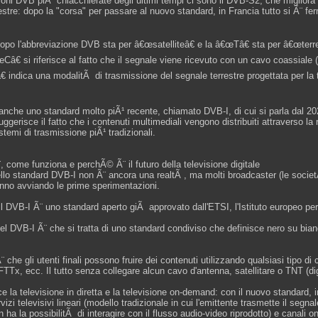
ioni DVB piÃ¹ chiacchierate degli ultimi tempi ci sono il DVB-S2, che migliora l
rrestre: dopo la "corsa" per passare al nuovo standard, in Francia tutto si Ã¨ f
po l'abbreviazione DVB sta per â€œsatelliteâ€ e la â€œTâ€ sta per â€œterres
â€ si riferisce al fatto che il segnale viene ricevuto con un cavo coassiale 
 indica una modalitÃ di trasmissione del segnale terrestre progettata per la t
anche uno standard molto piÃ¹ recente, chiamato DVB-I, di cui si parla dal 20
uggerisce il fatto che i contenuti multimediali vengono distribuiti attraverso la
istemi di trasmissione piÃ¹ tradizionali.
, come funziona e perchÃ© Ã¨ il futuro della televisione digitale
llo standard DVB-I non Ã¨ ancora una realtÃ , ma molti broadcaster (le socie
tanno avviando le prime sperimentazioni.
 il DVB-I Ã¨ uno standard aperto giÃ approvato dall'ETSI, l'Istituto europeo p
del DVB-I Ã¨ che si tratta di uno standard condiviso che definisce nero su bian
Ã¨ che gli utenti finali possono fruire dei contenuti utilizzando qualsiasi tipo
FTTx, ecc. Il tutto senza collegare alcun cavo d'antenna, satellitare o TNT (digi
e la televisione in diretta e la televisione on-demand: con il nuovo standard, in
vizi televisivi lineari (modello tradizionale in cui l'emittente trasmette il seg
n ha la possibilitÃ di interagire con il flusso audio-video riprodotto) e canali 