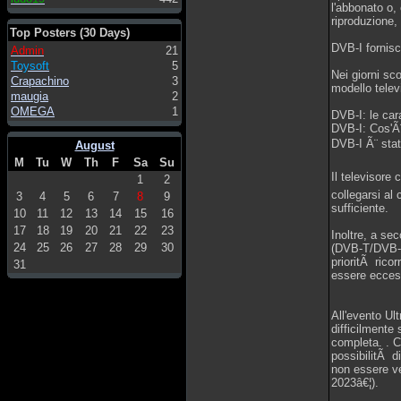
l'abbonato o,
riproduzione,
Top Posters (30 Days)
DVB-I fornisce
Admin
21
Toysoft
5
Nei giorni sc
Crapachino
3
modello telev
maugia
2
OMEGA
1
DVB-I: le cara
DVB-I: Cos'Ã¨
DVB-I Ã¨ stat
August
M
Tu
W
Th
F
Sa
Su
Il televisore
1
2
collegarsi al 
3
4
5
6
7
8
9
sufficiente.
10
11
12
13
14
15
16
17
18
19
20
21
22
23
Inoltre, a sec
24
25
26
27
28
29
30
(DVB-T/DVB-T2
prioritÃ ricor
31
essere eccess
All'evento Ul
difficilmente
completa. . Co
possibilitÃ d
non essere ve
2023â€¦).