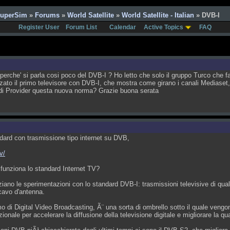
SuperSim
»
Forums
»
World Satellite
»
World Satellite - Italian
» DVB-I
Register User
Forum List
Calendar
Active Topics
FAQ
, perche' si parla cosi poco del DVB-I ? Ho letto che solo il gruppo Turco che f
ato il primo televisore con DVB-I, che mostra come girano i canali Mediaset, 
ndi Provider questa nuova norma? Grazie buona serata
dard con trasmissione tipo internet su DVB,
v/
funziona lo standard Internet TV?
iziano le sperimentazioni con lo standard DVB-I: trasmissioni televisive di qua
cavo d'antenna.
 di Digital Video Broadcasting, Ã¨ una sorta di ombrello sotto il quale vengono
azionale per accelerare la diffusione della televisione digitale e migliorare la qu