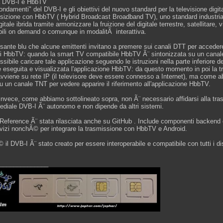
ra DVB-I e HbbTV
ondamenti" del DVB-I e gli obiettivi del nuovo standard per la televisione digit
izione con HbbTV ( Hybrid Broadcast Broadband TV), uno standard industriale
gitale ibrida tramite armonizzare la fruizione del digitale terrestre, satellitare, 
ibili on demand o comunque in modalitÃ interattiva.
lsante blu che alcune emittenti invitano a premere sui canali DTT per accede
 HbbTV: quando la smart TV compatibile HbbTV Ã¨ sintonizzata su un canale 
sibile caricare tale applicazione seguendo le istruzioni nella parte inferiore 
e eseguita e visualizzata l'applicazione HbbTV: da questo momento in poi la t
 avviene su rete IP (il televisore deve essere connesso a Internet), ma come 
su un canale TNT per vedere apparire il riferimento all'applicazione HbbTV.
invece, come abbiamo sottolineato sopra, non Ã¨ necessario affidarsi alla tras
ediale DVB-I Ã¨ autonomo e non dipende da altri sistemi.
Reference Ã¨ stata rilasciata anche su GitHub . Include componenti backend 
rvizi nonchÃ© per integrare la trasmissione con HbbTV e Android.
il DVB-I Ã¨ stato creato per essere interoperabile e compatibile con tutti i dis
______________