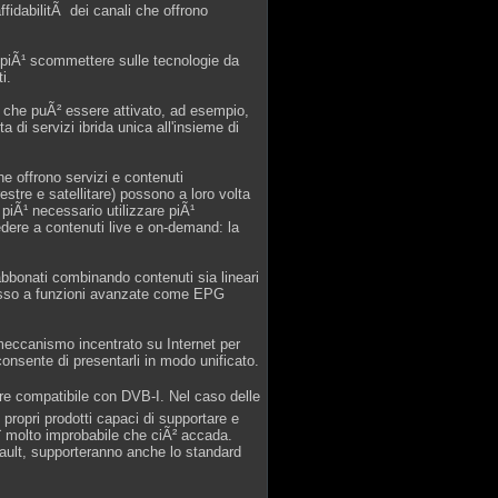
affidabilitÃ dei canali che offrono
no piÃ¹ scommettere sulle tecnologie da
i.
ile che puÃ² essere attivato, ad esempio,
 di servizi ibrida unica all'insieme di
he offrono servizi e contenuti
estre e satellitare) possono a loro volta
 piÃ¹ necessario utilizzare piÃ¹
edere a contenuti live e on-demand: la
abbonati combinando contenuti sia lineari
cesso a funzioni avanzate come EPG
meccanismo incentrato su Internet per
e consente di presentarli in modo unificato.
ore compatibile con DVB-I. Nel caso delle
 propri prodotti capaci di supportare e
¨ molto improbabile che ciÃ² accada.
fault, supporteranno anche lo standard