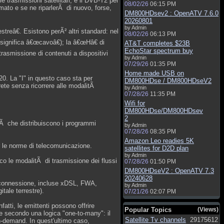
e trasmissioni satellitari, e il DVB-T2 per
08/02/26
06:15 PM
ermato e se ne riparlerÃ di nuovo, forse,
DM800HDsev2 : OpenATV 7.6.0
20260801
by Admin
treâ€. Esistono perÃ² altri standard: nel
08/02/26
06:13 PM
(significa â€œcavoâ€); la â€œHâ€ di
AT&T completes $23B
EchoStar spectrum buy
rasmissione di contenuti a dispositivi
by Admin
07/29/26
01:35 PM
Home made USB on
20. La "I" in questo caso sta per
DM800HDse / DM800HDseV2
 rete senza ricorrere alle modalitÃ
by Admin
07/28/26
11:35 PM
Wifi for
DM800HDse/DM800HDsev
2
tÃ che distribuiscono i programmi
by Admin
07/28/26
08:35 PM
Amazon Leo readies 5K
er le norme di telecomunicazione.
satellites for D2D plan
by Admin
co le modalitÃ di trasmissione dei flussi
07/28/26
01:50 PM
DM800HDseV2 : OpenATV 7.3
20240628
 di connessione, incluse xDSL, FWA,
by Admin
tale terrestre).
07/21/26
02:07 PM
fatti, le emittenti possono offrire
Popular Topics
(Views)
nale secondo una logica "one-to-many": il
Satellite Tv channels
29175612
on-demand. In quest'ultimo caso,