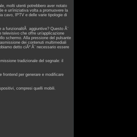
ale, molti utenti potrebbero aver notato
 e un'iniziativa volta a promuovere la
via cavo, IPTV e delle varie tipologie di
re a funzionalitÃ aggiuntive? Questo Ã¨
televisivo che offre un'applicazione
dello schermo. Alla pressione del pulsante
rasmissione dei contenuti multimediali
abbiamo detto ciÃ² Ã¨ necessario essere
missione tradizionale del segnale: il
e frontend per generare e modificare
positivi, compresi quelli mobili.