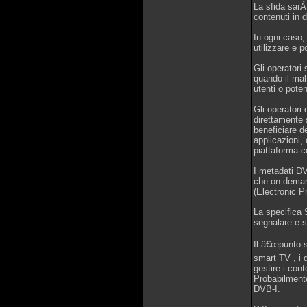
La sfida sarÃ 
contenuti in d
In ogni caso,
utilizzare e p
Gli operatori 
quando il mal
utenti o poten
Gli operatori
direttamente s
beneficiare d
applicazioni,
piattaforma c
I metadati DV
che on-deman
(Electronic P
La specifica 
segnalare e sc
Il â€œpunto s
smart TV , i 
gestire i con
Probabilmente
DVB-I.