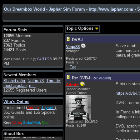
Our Dreambox World - Japhar Sim Forum - http://www.japhar.com/ - 
Admin
: Hi !!!
smous
: Hello
Topic Options
Forum Stats
franco59
: sera a tutti
12655
Members
DVB-I
237
Forums
sasa'@1959
: un saluto a tutti
7963
Topics
Salve a tutti
Vega88
compreso lo staff
24421
Posts
commercializz
stranger
Toysoft
: Ciao ! Benvenuto
paura ai gra
Registered: 01/07/24
04/11/26
09:25
Max Online: 15217 @
Posts: 2
hecruze
: Hi
PM
Top
Admin
: Hello !
Newest Members
Re: DVB-I
dwefff
: hi mate
[
Re: Vega88
]
Shahid rafiq
,
NoFire73
,
Throttle
,
E piu un stan
Admin
theoharaclan
,
miri
Toysoft
: Hi !
Japhar Member
12655 Registered Users
Carpal Tunnel
https://dvb-i.t
pulakivasilaki
: ????? ?????
Who's Online
pietro
: ciao a tutti
DVB-I: come 
2 registered (
Admin
,
Toysoft
),
pietro
: è un po' che manco dal
In Francia in
351 Guests and 155 Spiders
forum,non mi è possibile
collegare un 
online.
vedere i contenuti, mi sono
Registered: 10/19/10
Key:
Admin
,
Global Mod
,
Mod
perso qualcosa?
Posts: 10149
DVB, acronimo
livello intern
Admin
: Dovrebbe essere
Shout Box
possibile, di tanto in tanto il