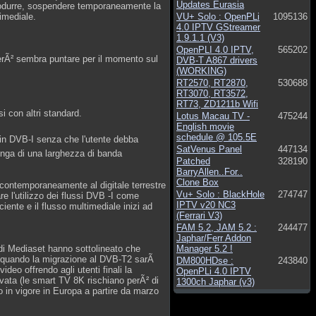
Updates Eurasia
iprodurre, sospendere temporaneamente la
imediale.
VU+ Solo : OpenPLi
1095136
4.0 IPTV GStreamer
1.9.1.1 (V3)
OpenPLI 4.0 IPTV,
565202
perÃ² sembra puntare per il momento sul
DVB-T A867 drivers
(WORKING)
RT2570, RT2870,
530688
RT3070, RT3572,
RT73, ZD1211b Wifi
i con altri standard.
Lotus Macau TV -
475244
English movie
schedule @ 105.5E
i in DVB-I senza che l'utente debba
SatVenus Panel
447134
sponga di una larghezza di banda
Patched
328190
BarryAllen..For..
Clone Box
ti contemporaneamente al digitale terrestre
Vu+ Solo : BlackHole
274747
e l'utilizzo dei flussi DVB -I come
IPTV v20 NC3
ciente e il flusso multimediale inizi ad
(Ferrari V3)
FAM 5.2, JAM 5.2 :
244477
Japhar/Ferr Addon
di Mediaset hanno sottolineato che
Manager 5.2 !
che quando la migrazione al DVB-T2 sarÃ
DM800HDse :
243840
ideo offrendo agli utenti finali la
OpenPLi 4.0 IPTV
vata (le smart TV 8K rischiano perÃ² di
1300ch Japhar (v3)
o in vigore in Europa a partire da marzo