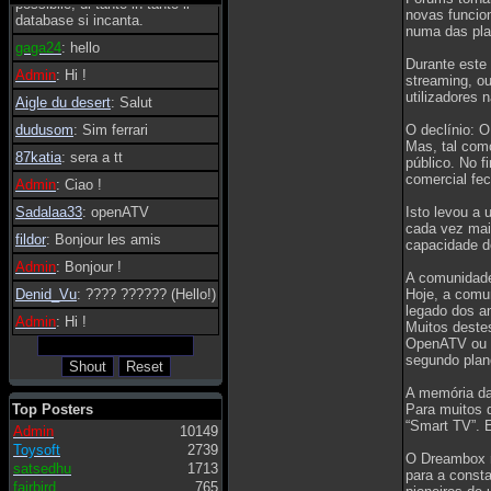
possibile, di tanto in tanto il
novas funcio
database si incanta.
numa das pla
gaga24
: hello
Durante este
Admin
: Hi !
streaming, o
utilizadores
Aigle du desert
: Salut
dudusom
: Sim ferrari
O declínio: O
Mas, tal com
87katia
: sera a tt
público. No 
comercial fe
Admin
: Ciao !
Sadalaa33
: openATV
Isto levou a
cada vez mais
fildor
: Bonjour les amis
capacidade d
Admin
: Bonjour !
A comunidade
Denid_Vu
: ???? ?????? (Hello!)
Hoje, a comu
legado dos a
Admin
: Hi !
Muitos deste
OpenATV ou o
segundo plan
A memória d
Top Posters
Para muitos 
“Smart TV”. 
Admin
10149
Toysoft
2739
O Dreambox r
satsedhu
1713
para a consta
fairbird
765