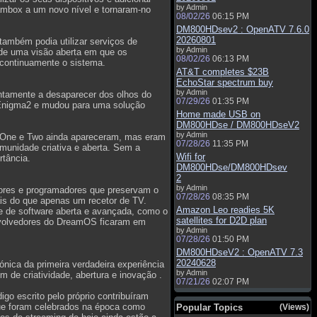
by Admin
ambox a um novo nível e tornaram-no
08/02/26
06:15 PM
DM800HDsev2 : OpenATV 7.6.0
20260801
ambém podia utilizar serviços de
by Admin
 de uma visão aberta em que os
08/02/26
06:13 PM
continuamente o sistema.
AT&T completes $23B
EchoStar spectrum buy
by Admin
ntamente a desaparecer dos olhos do
07/29/26
01:35 PM
o Enigma2 e mudou para uma solução
Home made USB on
DM800HDse / DM800HDseV2
by Admin
x One e Two ainda apareceram, mas eram
07/28/26
11:35 PM
omunidade criativa e aberta. Sem a
Wifi for
rtância.
DM800HDse/DM800HDsev
2
by Admin
dores e programadores que preservam o
07/28/26
08:35 PM
is do que apenas um recetor de TV.
Amazon Leo readies 5K
e de software aberta e avançada, como o
satellites for D2D plan
volvedores do DreamOS ficaram em
by Admin
07/28/26
01:50 PM
DM800HDseV2 : OpenATV 7.3
20240628
ica da primeira verdadeira experiência
by Admin
de criatividade, abertura e inovação .
07/21/26
02:07 PM
o escrito pelo próprio contribuíram
 que foram celebrados na época como
Popular Topics
(Views)