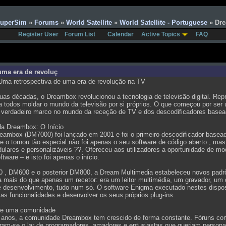
SuperSim
»
Forums
»
World Satellite
»
World Satellite - Portuguese
» Dre
Register User
Forum List
Calendar
Active Topics
FAQ
uma era de revoluç
ma retrospectiva de uma era de revolução na TV
as décadas, o Dreambox revolucionou a tecnologia de televisão digital. Repr
 a todos moldar o mundo da televisão por si próprios. O que começou por se
 verdadeiro marco no mundo da receção de TV e dos descodificadores basea
a Dreambox: O Início
reambox (DM7000) foi lançado em 2001 e foi o primeiro descodificador basead
que o tornou tão especial não foi apenas o seu software de código aberto ,
lares e personalizáveis ??. Ofereceu aos utilizadores a oportunidade de modi
ftware – e isto foi apenas o início.
, DM600 e o posterior DM800, a Dream Multimedia estabeleceu novos padrõ
 mais do que apenas um recetor: era um leitor multimédia, um gravador, um 
e desenvolvimento, tudo num só. O software Enigma executado nestes dispo
as funcionalidades e desenvolver os seus próprios plug-ins.
ce uma comunidade
 anos, a comunidade Dreambox tem crescido de forma constante. Fóruns 
ram-se o lar de programadores, amadores e entusiastas que queriam personali