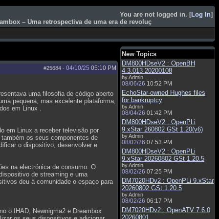
You are not logged in. [
Log In
]
ambox – Uma retrospectiva de uma era de revoluç
New Topics
DM800HDseV2 : OpenBH
04/10/25
05:10 PM
#25684
-
4.3.013 20200108
by Admin
08/06/26
10:52 PM
EchoStar-owned Hughes files
esentava uma filosofia de código aberto
for bankruptcy
r uma pequena, mas excelente plataforma,
by Admin
dos em Linux .
08/04/26
01:42 PM
DM800HDseV2 : OpenPLi
9.xStar 260802 GSt 1.20(v6)
o em Linux a receber televisão por
by Admin
 mas também os seus componentes de
08/02/26
07:53 PM
ficar o dispositivo, desenvolver e
DM800HDseV2 : OpenPLi
9.xStar 20260802 GSt 1.20.5
by Admin
es na electrónica de consumo. O
08/02/26
07:25 PM
dispositivo de streaming e uma
DM7020HDv2 : OpenPLi 9.xStar
sitivos deu à comunidade o espaço para
20260802 GSt 1.20.5
by Admin
08/02/26
06:17 PM
DM7020HDv2 : OpenATV 7.6.0
como o IHAD, Newnigma2 e Dreambox
20260801
zar os seus dispositivos e adicionar