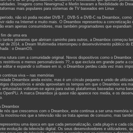
nalidades. Imagens como Newnigma2 e Merlin levaram a flexibilidade do Dre
taformas mais populares para sistemas de TV baseados em Linux .
 período, não só podia receber DVB-T , DVB-S e DVB-C na Dreambox, como t
uvir rádio na Internet e muito mais. O Dreambox representou a concretização
 não eram apenas consumidores, mas também programadores que expandiam 
 fim de uma era
o tantos pioneiros que abriram caminho para outros, a Dreambox começou le
final de 2014, a Dream Multimedia interrompeu o desenvolvimento público d
chada : o DreamOS.
 uma rutura com a comunidade original. Novos dispositivos como o Dreambo
 restritivos e menos personalizáveis ??, o que excluía em grande parte a c
e editar e expandir o software em si, o Dreambox perdeu cada vez mais impo
 continua viva – nas memórias
nidade Dreambox ainda existe, mas é um círculo pequeno e unido de utiliza
ntigos dispositivos e ainda aproveitam os tempos em que o Dreambox era ma
s entusiastas voltaram-se agora para outras plataformas baseadas numa bas
 OpenPLi. A marca Dreambox já quase não aparece nos media, e os desen
o.
a Dreambox
de nós que crescemos com o Dreambox, este continua a ser uma memória icón
Ela mostrou-nos que a televisão não se trata apenas de consumo, mas também 
epresentou uma época em que cada personalização, cada plug-in e cada códig
nte evolução da televisão digital. Os seus desenvolvedores e utilizadores,