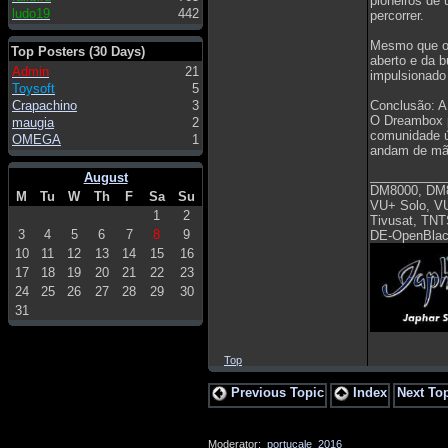
pioneiros de
ludo19
442
percorrer.
Mesmo que o 
Top Posters (30 Days)
aberto e da b
Admin
21
impulsionado 
Toysoft
5
Crapachino
3
Conclusão: A
O Dreambox p
maugia
2
comunidade ú
OMEGA
1
andam de mão
___________
August
DM8000, DM
M
Tu
W
Th
F
Sa
Su
VU+ Solo, V
1
2
Tivusat, TNT
3
4
5
6
7
8
9
DE-OpenBlac
10
11
12
13
14
15
16
17
18
19
20
21
22
23
24
25
26
27
28
29
30
31
Top
Previous Topic
Index
Next To
Moderator:
portucale_2016