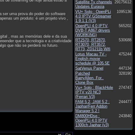
os de streaming de hoje ainda estão a
Satellite Tv channels
29175612
Updates Eurasia
VU+ Solo : OpenPLi
1095136
 ser uma prova do poder do software
4.0 IPTV GStreamer
apenas um produto: é um projeto vivo ,
1.9.1.1 (V3)
OpenPLI 4.0 IPTV,
565202
DVB-T A867 drivers
(WORKING)
ital , mas as memórias dele e da sua
RT2570, RT2870,
530688
eender que a tecnologia e a criatividade
RT3070, RT3572,
lgo que não se perderá no futuro.
RT73, ZD1211b Wifi
Lotus Macau TV -
475244
English movie
schedule @ 105.5E
SatVenus Panel
447134
Patched
328190
BarryAllen..For..
Clone Box
Vu+ Solo : BlackHole
274747
IPTV v20 NC3
(Ferrari V3)
FAM 5.2, JAM 5.2 :
244477
Japhar/Ferr Addon
Manager 5.2 !
DM800HDse :
243840
OpenPLi 4.0 IPTV
1300ch Japhar (v3)