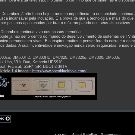
 uma nova era da televisão, moldaram o caminho que os sistemas e dispositiv
Dreambox já não tenha hoje a mesma importância , a comunidade continua a
usca incansável pela inovação. É a prova de que a tecnologia é mais do que 
por pessoas apaixonadas por tirar o máximo partido dos seus dispositivos.
 Dreambox continua viva nas nossas memórias
ode já não ser o centro do mundo do desenvolvimento de sistemas de TV dig
nica permanecem vivas. Ela inspirou muitos a pensar fora da caixa e a compr
s dadas. A sua inventividade e inovação nunca serão esquecidas, e isso é a
______________
800se, DM500HD, DM800HD, DM7025, DM7020s, DM7000, DM500s
U+ Uno, VU+ Duo, Kathrein UFS910
Sat, Fransat, SSR/TSR, BBC1-2-3/ITV
kHole 1.4 image :
http://www.openblackhole.com/
pic