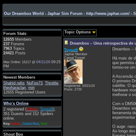
Our Dreambox World - Japhar Sim Forum - http://www.japhar.com/ - 
Admin
: Hi !!!
smous
: Hello
Topic Options
Forum Stats
franco59
: sera a tutti
12655
Members
Dreambox – Uma retrospectiva de 
237
Forums
sasa'@1959
: un saluto a tutti
7963
Topics
Dreambox – U
Toysoft
compreso lo staff
24421
Posts
Japhar Member
Toysoft
: Ciao ! Benvenuto
Carpal Tunnel
Há mais de du
04/11/26
09:25
Max Online: 15217 @
que permitia
hecruze
: Hi
PM
tornou-se um
Admin
: Hello !
A Ascensão d
Newest Members
dwefff
: hi mate
O primeiro D
Shahid rafiq
,
NoFire73
,
Throttle
,
satélite. O 
Registered: 10/21/10
theoharaclan
,
miri
Toysoft
: Hi !
Posts: 2739
hardware modu
12655 Registered Users
melhorar o so
pulakivasilaki
: ????? ?????
Who's Online
pietro
: ciao a tutti
Com o DM500 
Dreambox era
2 registered (
Admin
,
Toysoft
),
pietro
: è un po' che manco dal
ferramenta d
351 Guests and 152 Spiders
forum,non mi è possibile
experimentar 
online.
vedere i contenuti, mi sono
Key:
Admin
,
Global Mod
,
Mod
perso qualcosa?
O auge: nas
Ao longo dos
Admin
: Dovrebbe essere
Shout Box
Forums torna